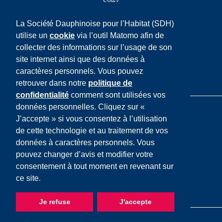
Sage's
La Société Dauphinoise pour l’Habitat (SDH)
Réseaux sociaux
utilise un
cookie
via l’outil Matomo afin de
Facebook
collecter des informations sur l’usage de son
Twitter
LinkedIn
site internet ainsi que des données à
Youtube
caractères personnels. Vous pouvez
Instagram
retrouver dans notre
politique de
confidentialité
comment sont utilisées vos
données personnelles. Cliquez sur «
J’accepte » si vous consentez à l’utilisation
de cette technologie et au traitement de vos
données à caractères personnels. Vous
Mentions légales
pouvez changer d’avis et modifier votre
Cookies
consentement à tout moment en revenant sur
Données personnelles
ce site.
Plan du site
Accessibilité
Je refuse
J'accepte