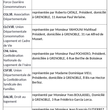
Force Ouvrière
Consommateurs
représentée par Roberto CATALE, Président, domicilié
CGL38
, Association
à GRENOBLE, 11 Avenue Paul Verlaine.
Départementale
CLCV38
, Union
représentée par Monsieur YAMOUNI Mahfoud
Départementale
Président, domiciliée à GRENOBLE, 31 rue Alfred de
Consommation
Musset.
Logement et Cadre
de Vie
CNL Isère
,
représentée par Monsieur Paul POCHIERO, Président,
Confédération
domiciliée à GRENOBLE, 6 Rue Berthe de Boissieux
Nationale du
Logement de l’Isère
CSF38
, Union
représentée par Madame Dominique VIEU,
Départementale de
Présidente, domiciliée à GRENOBLE, 8 Bis rue Hector
la Confédération
Berlioz.
Syndicale des
Familles
représenté par Monsieur Yves BOULASSEL, Domicilié
DAL38,
Droit au
à GRENOBLE, 3 Rue Frédérico Garcia Lorca.
logement
représentée par Monsieur Jean François GUTIERREZ,