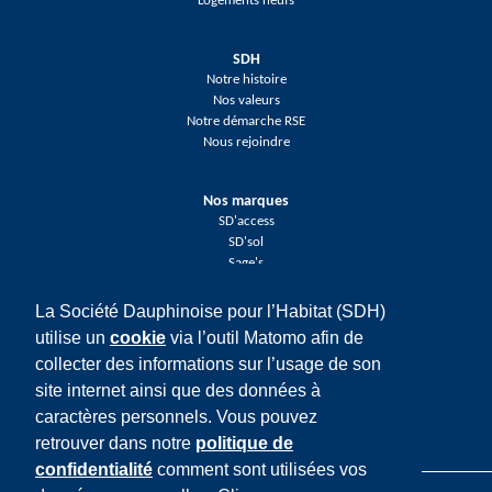
Logements neufs
SDH
Notre histoire
Nos valeurs
Notre démarche RSE
Nous rejoindre
Nos marques
SD'access
SD'sol
Sage's
La Société Dauphinoise pour l’Habitat (SDH)
Réseaux sociaux
utilise un
cookie
via l’outil Matomo afin de
Facebook
collecter des informations sur l’usage de son
Twitter
LinkedIn
site internet ainsi que des données à
Youtube
caractères personnels. Vous pouvez
Instagram
retrouver dans notre
politique de
confidentialité
comment sont utilisées vos