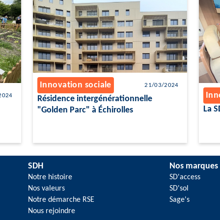
Innovation sociale
21/03/2024
Inn
2024
Résidence intergénérationnelle
La S
"Golden Parc" à Échirolles
SDH
Nos marques
Notre histoire
SD'access
Nos valeurs
SD'sol
Notre démarche RSE
Sage's
Nous rejoindre