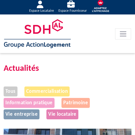
Espace Locataire
Espace Fournisseur
Actualités
Tous
Commercialisation
Information pratique
Patrimoine
Vie entreprise
Vie locataire