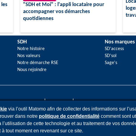
Loca
 les
"SDH et Moi" : l'appli locataire pour
loge
accompagner vos démarches
trava
quotidiennes
SDH
Nos marques
Notre histoire
SD'access
Nos valeurs
SD'sol
Notre démarche RSE
Sage's
Nous rejoindre
entions légales
Cookies
Données personnelles
kie
via l’outil Matomo afin de collecter des informations sur l’us
trouver dans notre
politique de confidentialité
comment sont ut
 l’utilisation de cette technologie et au traitement de vos donn
à tout moment en revenant sur ce site.
Société Dauphinoise pour l'Habitat - SDH 2026