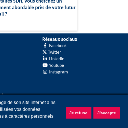
taires SDH, vous cherchez un
ment abordable près de votre futur
il ?
Réseaux sociaux
Facebook
Twitter
LinkedIn
Youtube
Instagram
Plan du site
Accessibilité
age de son site internet ainsi
ilisées vos données
Je refuse
J'accepte
ées à caractères personnels.