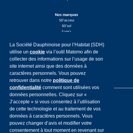
Nos marques
SD'access
SD'sol
Sage's
La Société Dauphinoise pour l’Habitat (SDH)
Réseaux sociaux
utilise un
cookie
via l’outil Matomo afin de
Facebook
collecter des informations sur l’usage de son
Twitter
LinkedIn
site internet ainsi que des données à
Youtube
caractères personnels. Vous pouvez
Instagram
retrouver dans notre
politique de
confidentialité
comment sont utilisées vos
données personnelles. Cliquez sur «
J’accepte » si vous consentez à l’utilisation
de cette technologie et au traitement de vos
données à caractères personnels. Vous
Mentions légales
pouvez changer d’avis et modifier votre
Cookies
consentement à tout moment en revenant sur
Données personnelles