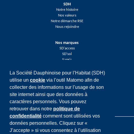
SDH
Notre histoire
Nos valeurs
Notre démarche RSE
Nous rejoindre
Nos marques
SD'access
SD'sol
Sage's
La Société Dauphinoise pour l’Habitat (SDH)
Réseaux sociaux
utilise un
cookie
via l’outil Matomo afin de
Facebook
collecter des informations sur l’usage de son
Twitter
LinkedIn
site internet ainsi que des données à
Youtube
caractères personnels. Vous pouvez
Instagram
retrouver dans notre
politique de
confidentialité
comment sont utilisées vos
données personnelles. Cliquez sur «
J’accepte » si vous consentez à l’utilisation