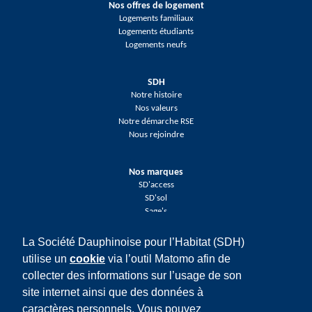
Nos offres de logement
Logements familiaux
Logements étudiants
Logements neufs
SDH
Notre histoire
Nos valeurs
Notre démarche RSE
Nous rejoindre
Nos marques
SD'access
SD'sol
Sage's
La Société Dauphinoise pour l’Habitat (SDH)
Réseaux sociaux
utilise un
cookie
via l’outil Matomo afin de
Facebook
collecter des informations sur l’usage de son
Twitter
LinkedIn
site internet ainsi que des données à
Youtube
caractères personnels. Vous pouvez