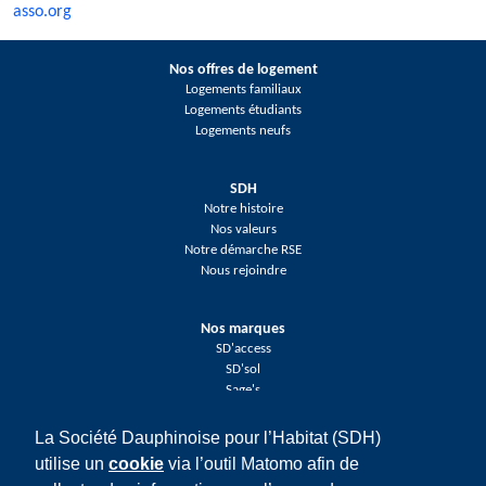
asso.org
Nos offres de logement
Logements familiaux
Logements étudiants
Logements neufs
SDH
Notre histoire
Nos valeurs
Notre démarche RSE
Nous rejoindre
Nos marques
SD'access
SD'sol
Sage's
La Société Dauphinoise pour l’Habitat (SDH)
Réseaux sociaux
utilise un
cookie
via l’outil Matomo afin de
Facebook