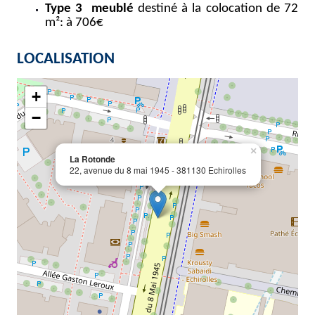
Type 3 meublé
destiné à la colocation de 72
m²: à 706€
LOCALISATION
+
−
×
La Rotonde
22, avenue du 8 mai 1945 - 381130 Echirolles