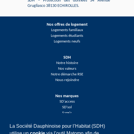
SDH – Protection des données 34 Avenue
Grugliasco 38130 ECHIROLLES.
Nos offres de logement
Logements familiaux
Logements étudiants
Logements neufs
SDH
Notre histoire
Nos valeurs
Notre démarche RSE
Nous rejoindre
Nos marques
SD'access
SD'sol
Sage's
La Société Dauphinoise pour l’Habitat (SDH)
Réseaux sociaux
utilise un
cookie
via l’outil Matomo afin de