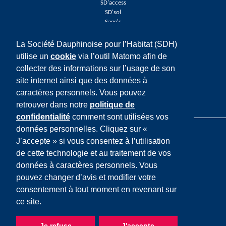
SD'access
SD'sol
Sage's
La Société Dauphinoise pour l’Habitat (SDH)
Réseaux sociaux
utilise un
cookie
via l’outil Matomo afin de
Facebook
collecter des informations sur l’usage de son
Twitter
LinkedIn
site internet ainsi que des données à
Youtube
caractères personnels. Vous pouvez
Instagram
retrouver dans notre
politique de
confidentialité
comment sont utilisées vos
données personnelles. Cliquez sur «
J’accepte » si vous consentez à l’utilisation
de cette technologie et au traitement de vos
données à caractères personnels. Vous
Mentions légales
pouvez changer d’avis et modifier votre
Cookies
consentement à tout moment en revenant sur
Données personnelles
ce site.
Plan du site
Accessibilité
Je refuse
J'accepte