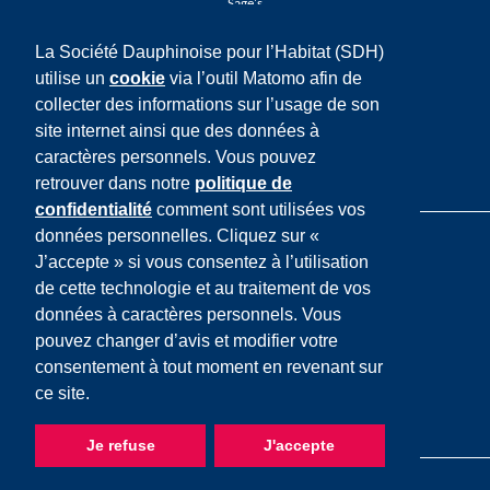
Sage's
La Société Dauphinoise pour l’Habitat (SDH)
Réseaux sociaux
utilise un
cookie
via l’outil Matomo afin de
Facebook
collecter des informations sur l’usage de son
Twitter
LinkedIn
site internet ainsi que des données à
Youtube
caractères personnels. Vous pouvez
Instagram
retrouver dans notre
politique de
confidentialité
comment sont utilisées vos
données personnelles. Cliquez sur «
J’accepte » si vous consentez à l’utilisation
de cette technologie et au traitement de vos
données à caractères personnels. Vous
Mentions légales
pouvez changer d’avis et modifier votre
Cookies
consentement à tout moment en revenant sur
Données personnelles
ce site.
Plan du site
Accessibilité
Je refuse
J'accepte