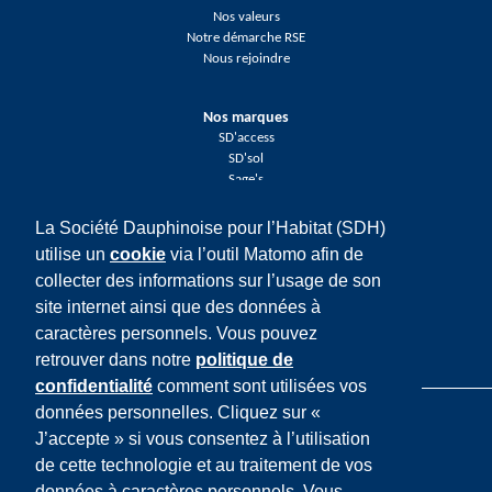
Nos valeurs
Notre démarche RSE
Nous rejoindre
Nos marques
SD'access
SD'sol
Sage's
La Société Dauphinoise pour l’Habitat (SDH)
Réseaux sociaux
utilise un
cookie
via l’outil Matomo afin de
Facebook
collecter des informations sur l’usage de son
Twitter
LinkedIn
site internet ainsi que des données à
Youtube
caractères personnels. Vous pouvez
Instagram
retrouver dans notre
politique de
confidentialité
comment sont utilisées vos
données personnelles. Cliquez sur «
J’accepte » si vous consentez à l’utilisation
de cette technologie et au traitement de vos
données à caractères personnels. Vous