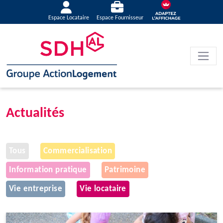
Espace Locataire
Espace Fournisseur
Actualités
Tous
Commercialisation
Information pratique
Patrimoine
Vie entreprise
Vie locataire