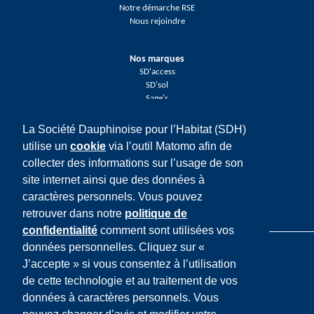
Notre démarche RSE
Nous rejoindre
Nos marques
SD'access
SD'sol
Sage's
La Société Dauphinoise pour l’Habitat (SDH)
Réseaux sociaux
utilise un
cookie
via l’outil Matomo afin de
Facebook
collecter des informations sur l’usage de son
Twitter
LinkedIn
site internet ainsi que des données à
Youtube
caractères personnels. Vous pouvez
Instagram
retrouver dans notre
politique de
confidentialité
comment sont utilisées vos
données personnelles. Cliquez sur «
J’accepte » si vous consentez à l’utilisation
de cette technologie et au traitement de vos
données à caractères personnels. Vous
Mentions légales